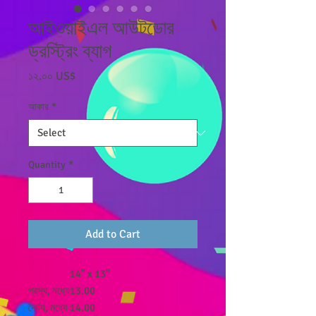
আইওয়াইএল আউটডোর
ড্রস্ট্রিং ব্যাগ
Price
১২.০০ US$
আকার
*
Quantity
*
Add to Cart
14" x 13"
প্রস্থ, মধ্যে
13.00
দৈর্ঘ্য, মধ্যে
14.00