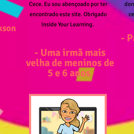
Cece. Eu sou abençoado por ter
dor
encontrado este site. Obrigado
ce
Inside Your Learning.
ckson
- 
- Uma irmã mais
velha de meninos de
5 e 6 anos