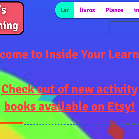
Lar
livros
Planos
i
come to Inside Your Learn
Check out of new activity
books available on Etsy!