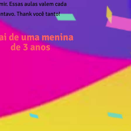
mir. Essas aulas valem cada
ntavo. Tha
nk você tanto!
Pai de uma menina
de 3 anos