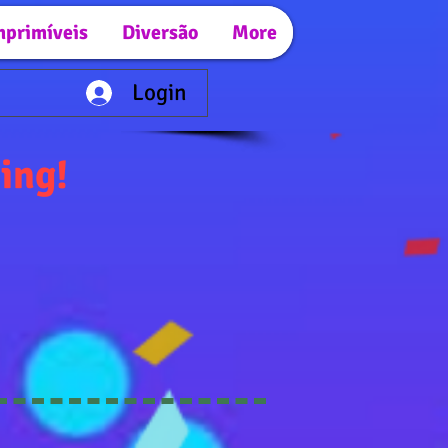
mprimíveis
Diversão
More
Login
ing!